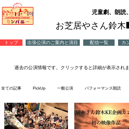
​児童劇、朗読
お芝居やさん鈴木
トップ
出張公演のご案内と演目
配信一覧
カ
​過去の公演情報です。クリックすると詳細が表示され
全ての記事
PickUp
一般公演
パフォーマンス朗読
プチ公演