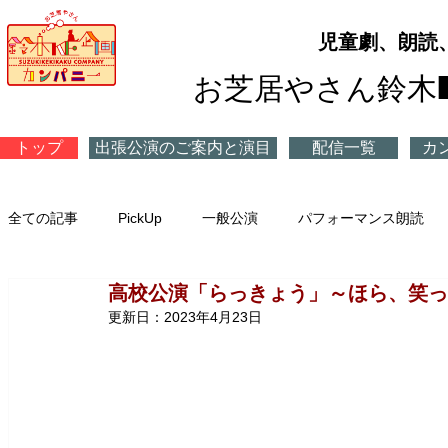
​児童劇、朗読
お芝居やさん鈴木
トップ
出張公演のご案内と演目
配信一覧
カ
全ての記事
PickUp
一般公演
パフォーマンス朗読
高校公演「らっきょう」～ほら、笑っ
プチ公演
更新日：
2023年4月23日